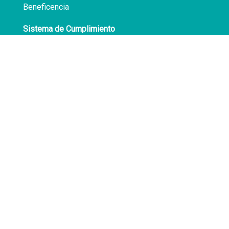
Beneficencia
Sistema de Cumplimiento
Políticas de Privacidad
Transparencia
Síguenos en
Facebook
LinkedIn
Av. Atocongo 3020
Villa María del Triunfo
Lima - Perú