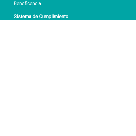
Beneficencia
Sistema de Cumplimiento
Políticas de Privacidad
Transparencia
Síguenos en
Facebook
LinkedIn
Av. Atocongo 3020
Villa María del Triunfo
Lima - Perú