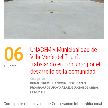
06
UNACEM y Municipalidad de
Villa María del Triunfo
trabajando en conjunto por el
Abr, 2022
desarrollo de la comunidad
Categorías
,
,
INFRAESTRUCTURA SOCIAL
NOVEDADES
PROGRAMA DE APOYO A LA EJECUCIÓN DE OBRAS
COMUNALES
Como parte del convenio de Cooperación Interinstitucional