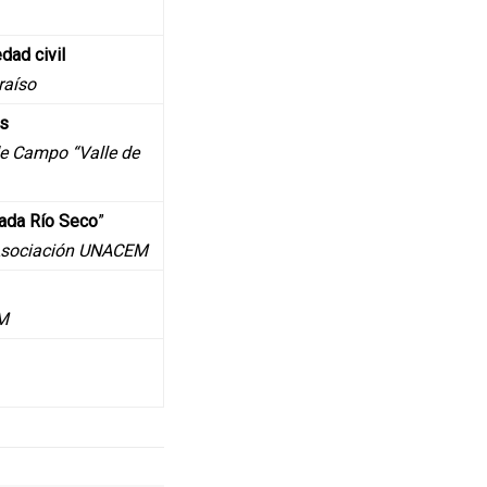
dad civil
raíso
as
de Campo “Valle de
rada Río Seco
”
a Asociación UNACEM
EM