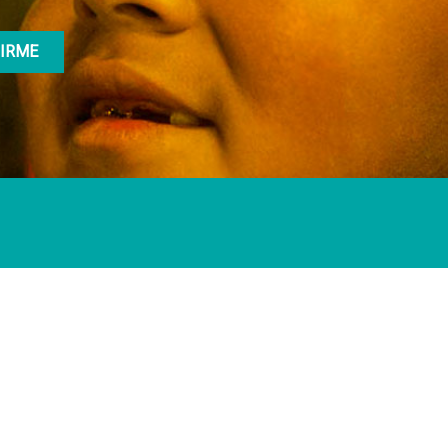
Síguenos en
ostenible
Facebook
LinkedIn
Av. Atocongo 3020
ación
Villa María del Triunfo
Lima - Perú