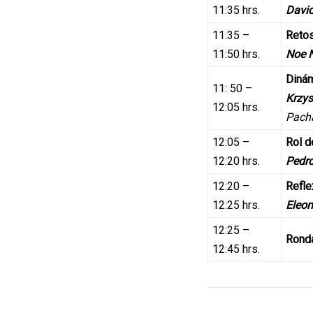
11:35 hrs.
Davi
11:35 –
Retos
11:50 hrs.
Noe N
Dinám
11: 50 –
Krzy
12:05 hrs.
Pach
12:05 –
Rol d
12:20 hrs.
Pedr
12:20 –
Refle
12:25 hrs.
Eleon
12:25 –
Ronda
12:45 hrs.