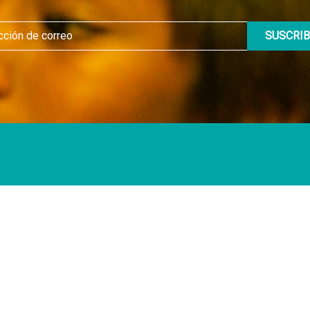
Proyectos Comunitarios
 Iniciativas
Planificación urbana y rural s
nes
Bienestar Integral
Investigación para la conserv