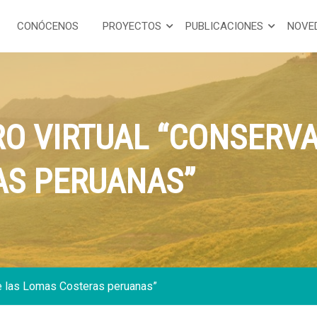
CONÓCENOS
PROYECTOS
PUBLICACIONES
NOVE
O VIRTUAL “CONSERVA
AS PERUANAS”
de las Lomas Costeras peruanas”