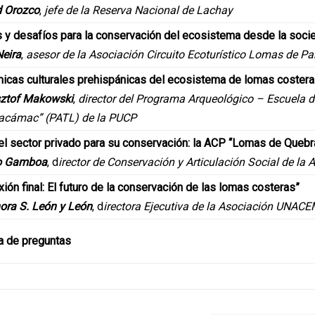
d Orozco
,
jefe de la Reserva Nacional de Lachay
 y desafíos para la conservación del ecosistema desde la socie
eira
,
asesor de la Asociación Circuito Ecoturístico Lomas de Pa
icas culturales prehispánicas del ecosistema de lomas coster
sztof Makowski
,
director del Programa Arqueológico – Escuela 
acámac” (PATL) de la PUCP
el sector privado para su conservación: la ACP “Lomas de Queb
o Gamboa
, d
irector de Conservación y Articulación Social de l
xión final: El futuro de la conservación de las lomas costeras”
ora S. León y León
, d
irectora Ejecutiva de la Asociación UNAC
 de preguntas