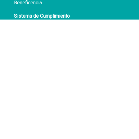
Beneficencia
Sistema de Cumplimiento
Políticas de Privacidad
Transparencia
Síguenos en
Facebook
LinkedIn
Av. Atocongo 3020
Villa María del Triunfo
Lima - Perú