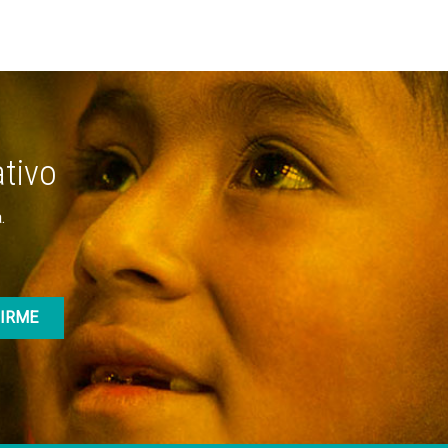
ativo
.