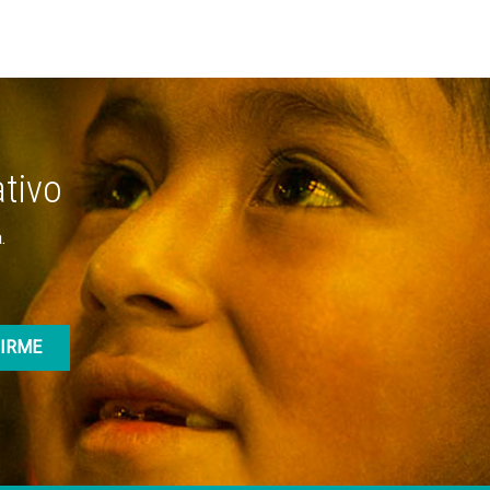
ativo
.