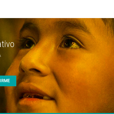
ativo
.