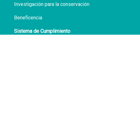
Investigación para la conservación
Beneficencia
Sistema de Cumplimiento
Políticas de Privacidad
Transparencia
Síguenos en
Facebook
LinkedIn
Av. Atocongo 3020