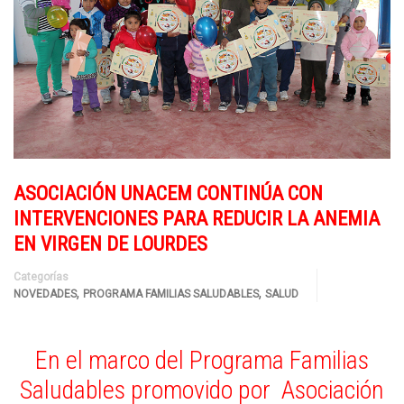
ASOCIACIÓN UNACEM CONTINÚA CON
INTERVENCIONES PARA REDUCIR LA ANEMIA
EN VIRGEN DE LOURDES
Categorías
,
,
NOVEDADES
PROGRAMA FAMILIAS SALUDABLES
SALUD
En el marco del Programa Familias
Saludables promovido por Asociación