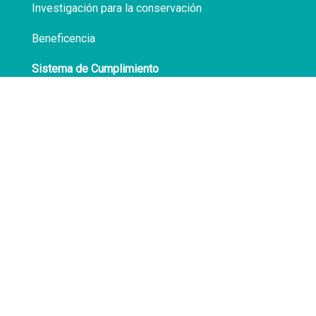
Investigación para la conservación
Beneficencia
Sistema de Cumplimiento
Políticas de Privacidad
Transparencia
Síguenos en
Facebook
LinkedIn
Av. Atocongo 3020