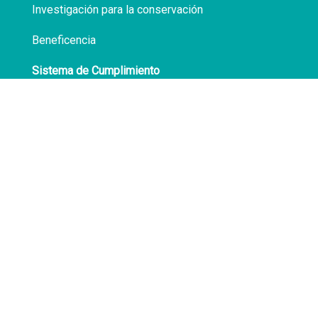
Investigación para la conservación
Beneficencia
Sistema de Cumplimiento
Políticas de Privacidad
Transparencia
Síguenos en
Facebook
LinkedIn
Av. Atocongo 3020