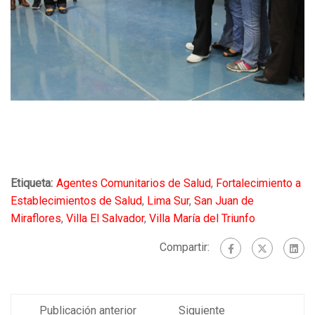
Etiqueta:
Agentes Comunitarios de Salud
,
Fortalecimiento a
Establecimientos de Salud
,
Lima Sur
,
San Juan de
Miraflores
,
Villa El Salvador
,
Villa María del Triunfo
Compartir:
Publicación anterior
Siguiente