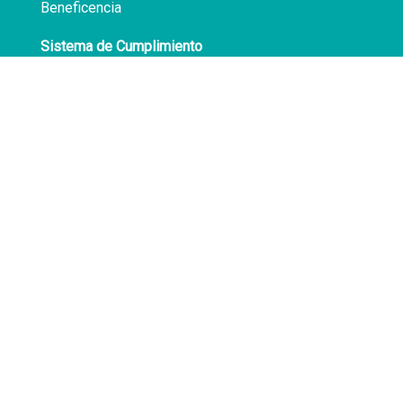
Beneficencia
Sistema de Cumplimiento
Políticas de Privacidad
Transparencia
Síguenos en
Facebook
LinkedIn
Av. Atocongo 3020
Villa María del Triunfo
Lima - Perú