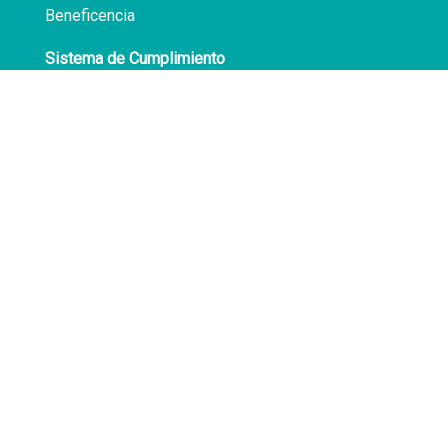
Beneficencia
Sistema de Cumplimiento
Políticas de Privacidad
Transparencia
Síguenos en
Facebook
LinkedIn
Av. Atocongo 3020
Villa María del Triunfo