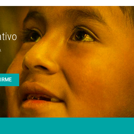
ativo
.