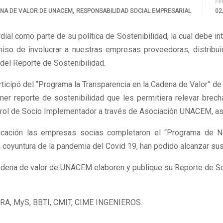
Fe
,
ENA DE VALOR DE UNACEM
RESPONSABILIDAD SOCIAL EMPRESARIAL
02
ial como parte de su política de Sostenibilidad, la cual debe in
so de involucrar a nuestras empresas proveedoras, distribuid
 del Reporte de Sostenibilidad.
icipó del “Programa la Transparencia en la Cadena de Valor” d
r reporte de sostenibilidad que les permitiera relevar brech
 rol de Socio Implementador a través de Asociación UNACEM, a
ación las empresas socias completaron el “Programa de Ne
 coyuntura de la pandemia del Covid 19, han podido alcanzar sus
adena de valor de UNACEM elaboren y publique su Reporte de So
.
A, MyS, BBTI, CMIT, CIME INGENIEROS.